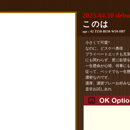
2025.04.30 debu
このは
age : 42 T150-B150-W59-H87
小さくて可愛?
なのに、どスケベ奥様
プライベートエッチも充実?
にも関わらず、更に欲望
一生懸命が心情、何事に
従って、ベッドでも一生
濃密なのです。
濃厚、濃密プレーお好み
是非お試しあれ