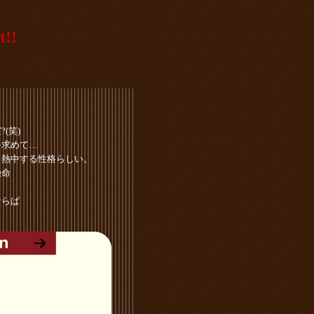
t!!
(笑)
を求めて…
も熱中する性格らしい。
懸命
ならば